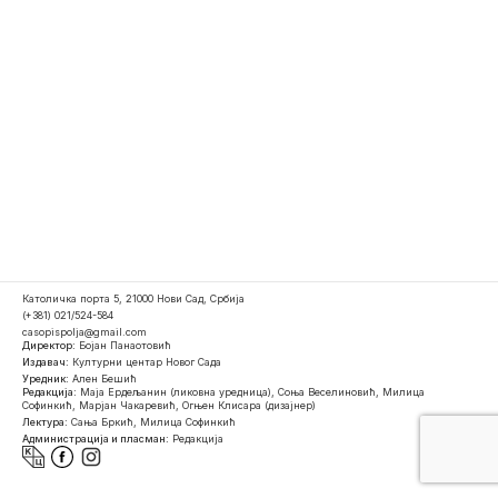
Католичка порта 5, 21000 Нови Сад, Србија
(+381) 021/524-584
casopispolja@gmail.com
Директор:
Бојан Панаотовић
Издавач:
Културни центар Новог Сада
Уредник:
Ален Бешић
Редакција:
Маја Ердељанин (ликовна уредница), Соња Веселиновић, Милица
Софинкић, Марјан Чакаревић, Огњен Клисара (дизајнер)
Лектура:
Сања Бркић, Милица Софинкић
Администрација и пласман:
Редакција