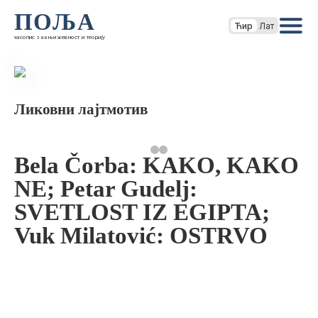
ПОЉА
Ћир
Лат
часопис за књижевност и теорију
Ликовни лајтмотив
Bela Čorba: KAKO, KAKO
NE; Petar Gudelj:
SVETLOST IZ EGIPTA;
Vuk Milatović: OSTRVO