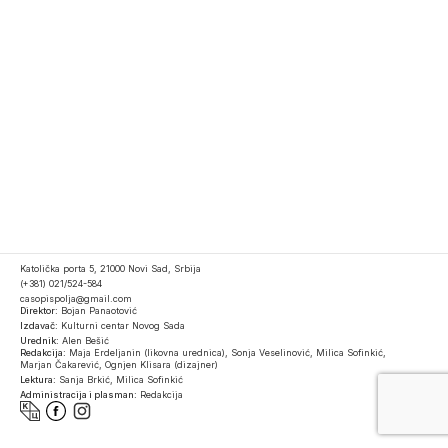
Katolička porta 5, 21000 Novi Sad, Srbija
(+381) 021/524-584
casopispolja@gmail.com
Direktor:
Bojan Panaotović
Izdavač:
Kulturni centar Novog Sada
Urednik:
Alen Bešić
Redakcija:
Maja Erdeljanin (likovna urednica), Sonja Veselinović, Milica Sofinkić,
Marjan Čakarević, Ognjen Klisara (dizajner)
Lektura:
Sanja Brkić, Milica Sofinkić
Administracija i plasman:
Redakcija