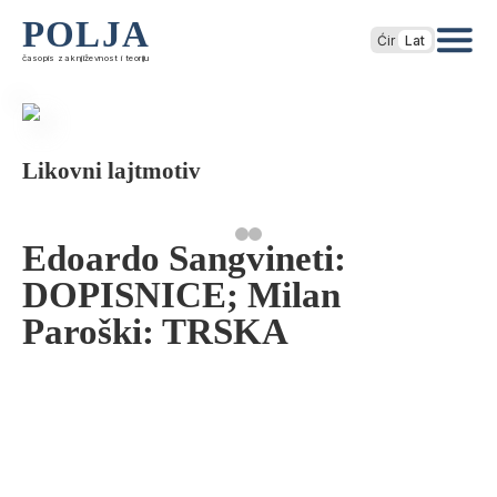
POLJA
Ćir
Lat
časopis za književnost i teoriju
Likovni lajtmotiv
Edoardo Sangvineti:
DOPISNICE; Milan
Paroški: TRSKA