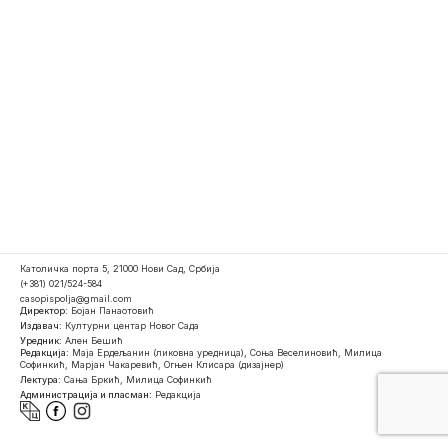
Католичка порта 5, 21000 Нови Сад, Србија
(+381) 021/524-584
casopispolja@gmail.com
Директор:
Бојан Панаотовић
Издавач:
Културни центар Новог Сада
Уредник:
Ален Бешић
Редакција:
Маја Ердељанин (ликовна уредница), Соња Веселиновић, Милица
Софинкић, Марјан Чакаревић, Огњен Клисара (дизајнер)
Лектура:
Сања Бркић, Милица Софинкић
Администрација и пласман:
Редакција