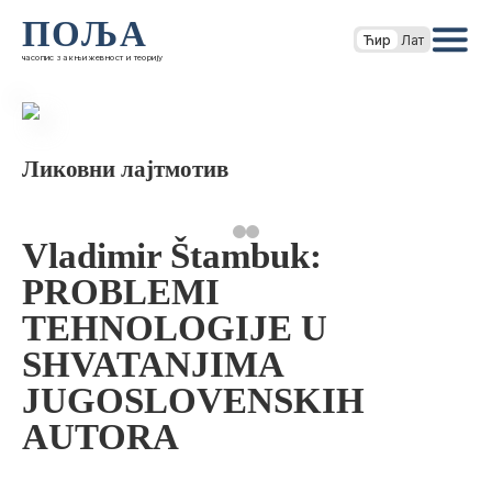
ПОЉА
Ћир
Лат
часопис за књижевност и теорију
Ликовни лајтмотив
Vladimir Štambuk:
PROBLEMI
TEHNOLOGIJE U
SHVATANJIMA
JUGOSLOVENSKIH
AUTORA