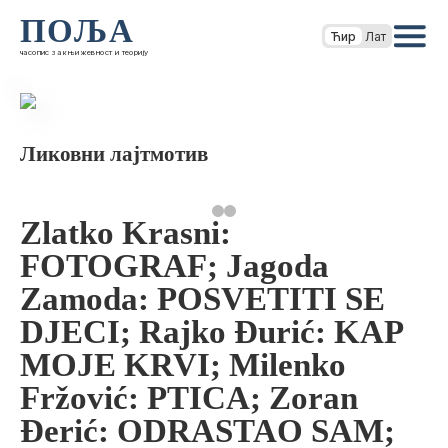
ПОЉА
Ћир
Лат
часопис за књижевност и теорију
Ликовни лајтмотив
Zlatko Krasni:
FOTOGRAF; Jagoda
Zamoda: POSVETITI SE
DJECI; Rajko Đurić: KAP
MOJE KRVI; Milenko
Fržović: PTICA; Zoran
Đerić: ODRASTAO SAM;