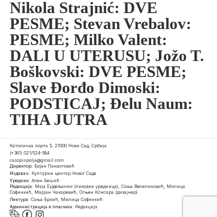
Nikola Strajnić: DVE
PESME; Stevan Vrebalov:
PESME; Milko Valent:
DALI U UTERUSU; Jožo T.
Boškovski: DVE PESME;
Slave Đorđo Dimoski:
PODSTICAJ; Đelu Naum:
TIHA JUTRA
Католичка порта 5, 21000 Нови Сад, Србија
(+381) 021/524-584
casopispolja@gmail.com
Директор:
Бојан Панаотовић
Издавач:
Културни центар Новог Сада
Уредник:
Ален Бешић
Редакција:
Маја Ердељанин (ликовна уредница), Соња Веселиновић, Милица
Софинкић, Марјан Чакаревић, Огњен Клисара (дизајнер)
Лектура:
Сања Бркић, Милица Софинкић
Администрација и пласман:
Редакција