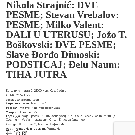
Nikola Strajnić: DVE
PESME; Stevan Vrebalov:
PESME; Milko Valent:
DALI U UTERUSU; Jožo T.
Boškovski: DVE PESME;
Slave Đorđo Dimoski:
PODSTICAJ; Đelu Naum:
TIHA JUTRA
Католичка порта 5, 21000 Нови Сад, Србија
(+381) 021/524-584
casopispolja@gmail.com
Директор:
Бојан Панаотовић
Издавач:
Културни центар Новог Сада
Уредник:
Ален Бешић
Редакција:
Маја Ердељанин (ликовна уредница), Соња Веселиновић, Милица
Софинкић, Марјан Чакаревић, Огњен Клисара (дизајнер)
Лектура:
Сања Бркић, Милица Софинкић
Администрација и пласман:
Редакција