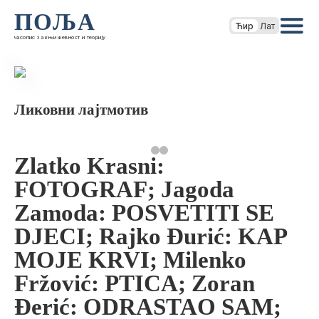
ПОЉА
Ћир
Лат
часопис за књижевност и теорију
Ликовни лајтмотив
Zlatko Krasni:
FOTOGRAF; Jagoda
Zamoda: POSVETITI SE
DJECI; Rajko Đurić: KAP
MOJE KRVI; Milenko
Fržović: PTICA; Zoran
Đerić: ODRASTAO SAM;