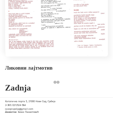
Ликовни лајтмотив
Zadnja
Католичка порта 5, 21000 Нови Сад, Србија
(+381) 021/524-584
casopispolja@gmail.com
Директор:
Бојан Панаотовић