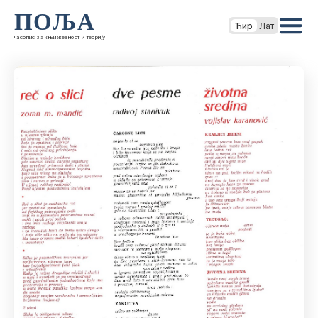
ПОЉА
Ћир
Лат
часопис за књижевност и теорију