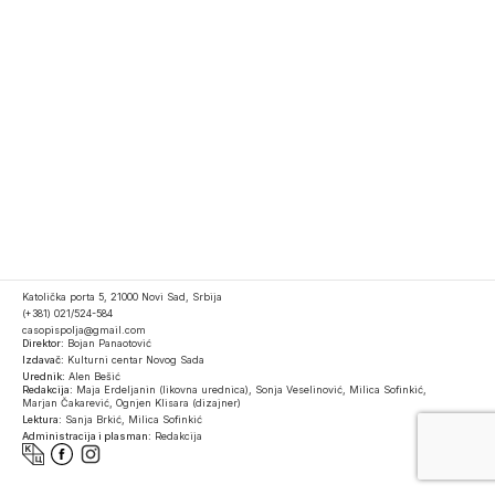
Katolička porta 5, 21000 Novi Sad, Srbija
(+381) 021/524-584
casopispolja@gmail.com
Direktor:
Bojan Panaotović
Izdavač:
Kulturni centar Novog Sada
Urednik:
Alen Bešić
Redakcija:
Maja Erdeljanin (likovna urednica), Sonja Veselinović, Milica Sofinkić,
Marjan Čakarević, Ognjen Klisara (dizajner)
Lektura:
Sanja Brkić, Milica Sofinkić
Administracija i plasman:
Redakcija