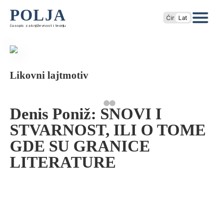
POLJA
Ćir
Lat
časopis za književnost i teoriju
Likovni lajtmotiv
Denis Poniž: SNOVI I
STVARNOST, ILI O TOME
GDE SU GRANICE
LITERATURE