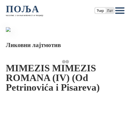
ПОЉА
Ћир
Лат
часопис за књижевност и теорију
Ликовни лајтмотив
MIMEZIS MIMEZIS
ROMANA (IV) (Od
Petrinovića i Pisareva)