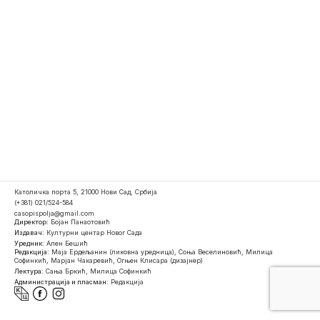
Католичка порта 5, 21000 Нови Сад, Србија
(+381) 021/524-584
casopispolja@gmail.com
Директор:
Бојан Панаотовић
Издавач:
Културни центар Новог Сада
Уредник:
Ален Бешић
Редакција:
Маја Ердељанин (ликовна уредница), Соња Веселиновић, Милица
Софинкић, Марјан Чакаревић, Огњен Клисара (дизајнер)
Лектура:
Сања Бркић, Милица Софинкић
Администрација и пласман:
Редакција