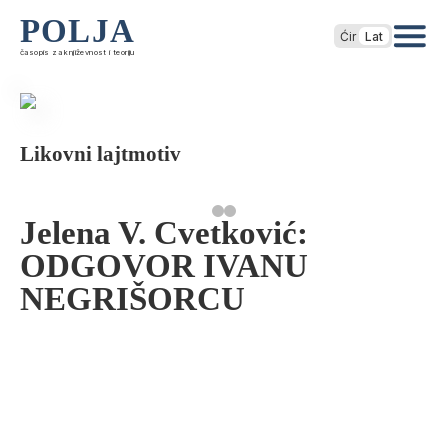
POLJA
Ćir
Lat
časopis za književnost i teoriju
Likovni lajtmotiv
Jelena V. Cvetković:
ODGOVOR IVANU
NEGRIŠORCU