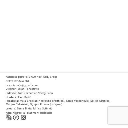
Katolička porta 5, 21000 Novi Sad, Srbija
(+381) 021/524-584
casopispolja@gmail.com
Direktor:
Bojan Panaotović
Izdavač:
Kulturni centar Novog Sada
Urednik:
Alen Bešić
Redakcija:
Maja Erdeljanin (likovna urednica), Sonja Veselinović, Milica Sofinkić,
Marjan Čakarević, Ognjen Klisara (dizajner)
Lektura:
Sanja Brkić, Milica Sofinkić
Administracija i plasman:
Redakcija