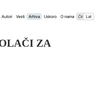
Autori
Vesti
Arhiva
Uskoro
O nama
Ćir
Lat
 KOLAČI ZA