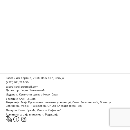
Католичка порта 5, 21000 Нови Сад, Србија
(+381) 021/524-584
casopispolja@gmail.com
Директор:
Бојан Панаотовић
Издавач:
Културни центар Новог Сада
Уредник:
Ален Бешић
Редакција:
Маја Ердељанин (ликовна уредница), Соња Веселиновић, Милица
Софинкић, Марјан Чакаревић, Огњен Клисара (дизајнер)
Лектура:
Сања Бркић, Милица Софинкић
Администрација и пласман:
Редакција