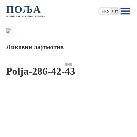
ПОЉА
Ћир
Лат
часопис за књижевност и теорију
Ликовни лајтмотив
Polja-286-42-43