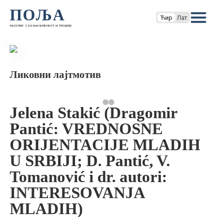
ПОЉА
Ћир
Лат
часопис за књижевност и теорију
Ликовни лајтмотив
Jelena Stakić (Dragomir
Pantić: VREDNOSNE
ORIJENTACIJE MLADIH
U SRBIJI; D. Pantić, V.
Tomanović i dr. autori:
INTERESOVANJA
MLADIH)