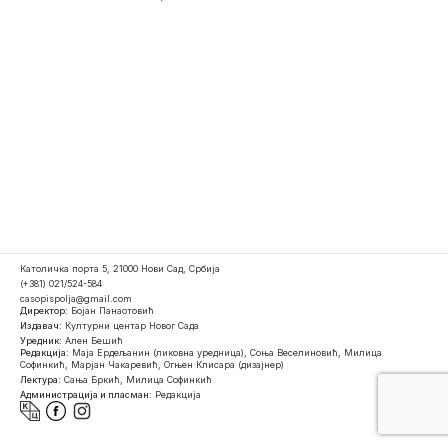
Католичка порта 5, 21000 Нови Сад, Србија
(+381) 021/524-584
casopispolja@gmail.com
Директор:
Бојан Панаотовић
Издавач:
Културни центар Новог Сада
Уредник:
Ален Бешић
Редакција:
Маја Ердељанин (ликовна уредница), Соња Веселиновић, Милица
Софинкић, Марјан Чакаревић, Огњен Клисара (дизајнер)
Лектура:
Сања Бркић, Милица Софинкић
Администрација и пласман:
Редакција