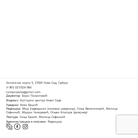
Католичка порта 5, 21000 Нови Сад, Србија
(+381) 021/524-584
casopispolja@gmail.com
Директор:
Бојан Панаотовић
Издавач:
Културни центар Новог Сада
Уредник:
Ален Бешић
Редакција:
Маја Ердељанин (ликовна уредница), Соња Веселиновић, Милица
Софинкић, Марјан Чакаревић, Огњен Клисара (дизајнер)
Лектура:
Сања Бркић, Милица Софинкић
Администрација и пласман:
Редакција