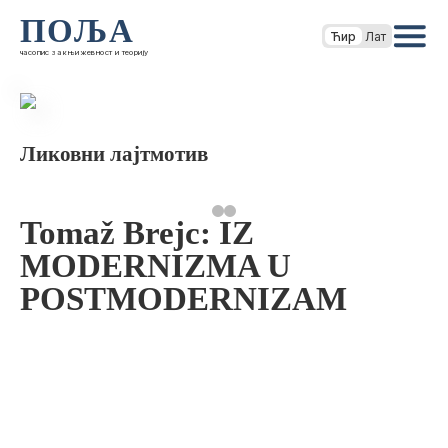
ПОЉА
Ћир
Лат
часопис за књижевност и теорију
Ликовни лајтмотив
Tomaž Brejc: IZ
MODERNIZMA U
POSTMODERNIZAM