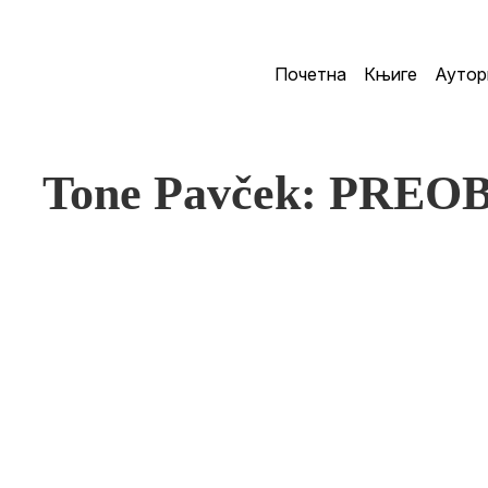
Почетна
Књиге
Аутор
Tone Pavček: PRE