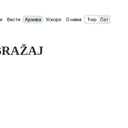
и
Вести
Архива
Ускоро
О нама
Ћир
Лат
OBRAŽAJ