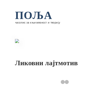
ПОЉА
часопис за књижевност и теорију
Ликовни лајтмотив