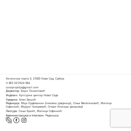
Католичка порта 5, 21000 Нови Сад, Србија
(+381) 021/524-584
casopispolja@gmail.com
Директор:
Бојан Панаотовић
Издавач:
Културни центар Новог Сада
Уредник:
Ален Бешић
Редакција:
Маја Ердељанин (ликовна уредница), Соња Веселиновић, Милица
Софинкић, Марјан Чакаревић, Огњен Клисара (дизајнер)
Лектура:
Сања Бркић, Милица Софинкић
Администрација и пласман:
Редакција