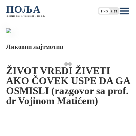
ПОЉА
Ћир
Лат
часопис за књижевност и теорију
Ликовни лајтмотив
ŽIVOT VREDI ŽIVETI
AKO ČOVEK USPE DA GA
OSMISLI (razgovor sa prof.
dr Vojinom Matićem)