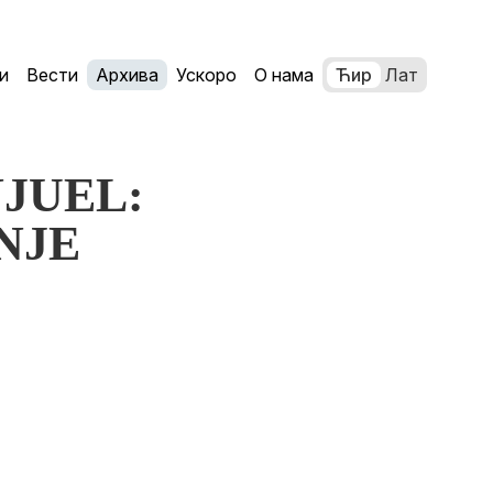
и
Вести
Архива
Ускоро
О нама
Ћир
Лат
NJUEL:
NJE