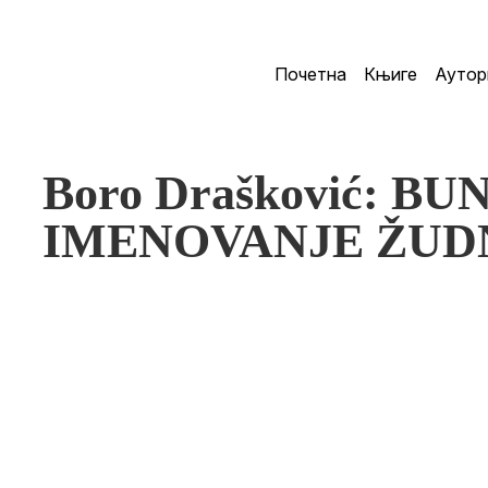
Почетна
Књиге
Аутор
Boro Drašković: BU
IMENOVANJE ŽUD