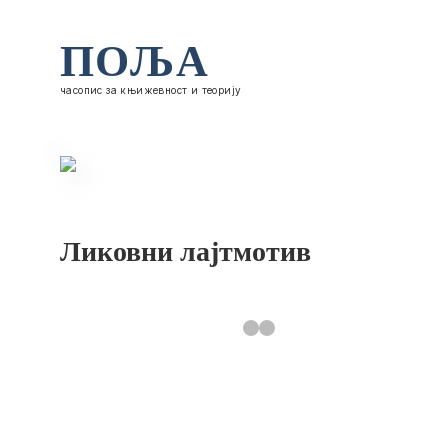
ПОЉА
часопис за књижевност и теорију
Ликовни лајтмотив