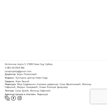
Католичка порта 5, 21000 Нови Сад, Србија
(+381) 021/524-584
casopispolja@gmail.com
Директор:
Бојан Панаотовић
Издавач:
Културни центар Новог Сада
Уредник:
Ален Бешић
Редакција:
Маја Ердељанин (ликовна уредница), Соња Веселиновић, Милица
Софинкић, Марјан Чакаревић, Огњен Клисара (дизајнер)
Лектура:
Сања Бркић, Милица Софинкић
Администрација и пласман:
Редакција