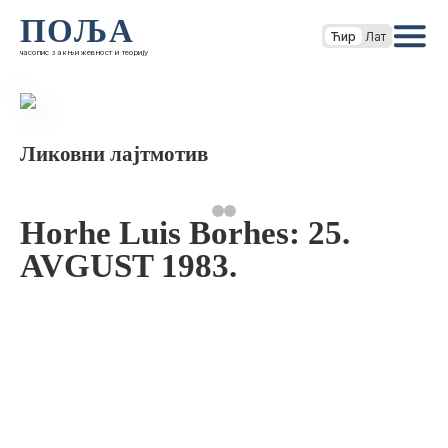
ПОЉА
Ћир
Лат
часопис за књижевност и теорију
Ликовни лајтмотив
Horhe Luis Borhes: 25.
AVGUST 1983.