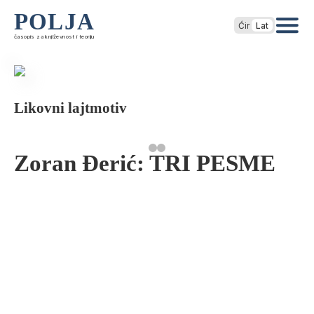
POLJA
Ćir
Lat
časopis za književnost i teoriju
Likovni lajtmotiv
Zoran Đerić: TRI PESME