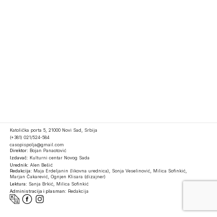
Katolička porta 5, 21000 Novi Sad, Srbija
(+381) 021/524-584
casopispolja@gmail.com
Direktor:
Bojan Panaotović
Izdavač:
Kulturni centar Novog Sada
Urednik:
Alen Bešić
Redakcija:
Maja Erdeljanin (likovna urednica), Sonja Veselinović, Milica Sofinkić,
Marjan Čakarević, Ognjen Klisara (dizajner)
Lektura:
Sanja Brkić, Milica Sofinkić
Administracija i plasman:
Redakcija