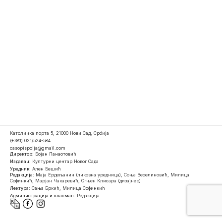
Католичка порта 5, 21000 Нови Сад, Србија
(+381) 021/524-584
casopispolja@gmail.com
Директор:
Бојан Панаотовић
Издавач:
Културни центар Новог Сада
Уредник:
Ален Бешић
Редакција:
Маја Ердељанин (ликовна уредница), Соња Веселиновић, Милица
Софинкић, Марјан Чакаревић, Огњен Клисара (дизајнер)
Лектура:
Сања Бркић, Милица Софинкић
Администрација и пласман:
Редакција