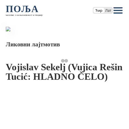
ПОЉА
Ћир
Лат
часопис за књижевност и теорију
Ликовни лајтмотив
Vojislav Sekelj (Vujica Rešin
Tucić: HLADNO ČELO)