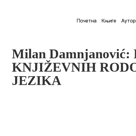
Почетна
Књиге
Аутор
Milan Damnjanović
KNJIŽEVNIH RODO
JEZIKA