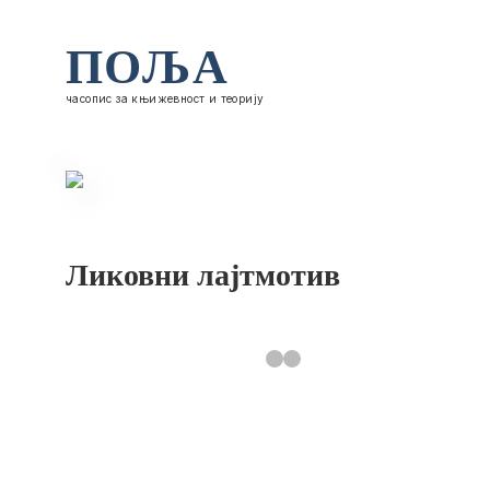
ПОЉА
часопис за књижевност и теорију
Ликовни лајтмотив