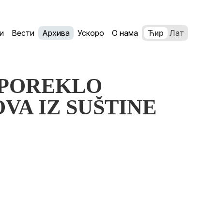
и
Вести
Архива
Ускоро
О нама
Ћир
Лат
: POREKLO
VA IZ SUŠTINE