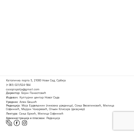
Католичка порта 5, 21000 Нови Сад, Србија
(+381) 021/524-584
casopispolja@gmail.com
Директор:
Бојан Панаотовић
Издавач:
Културни центар Новог Сада
Уредник:
Ален Бешић
Редакција:
Маја Ердељанин (ликовна уредница), Соња Веселиновић, Милица
Софинкић, Марјан Чакаревић, Огњен Клисара (дизајнер)
Лектура:
Сања Бркић, Милица Софинкић
Администрација и пласман:
Редакција