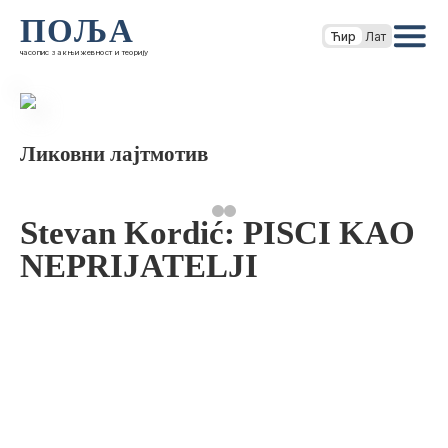
ПОЉА
Ћир
Лат
часопис за књижевност и теорију
Ликовни лајтмотив
Stevan Kordić: PISCI KAO
NEPRIJATELJI