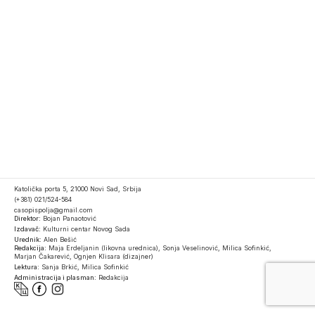
Katolička porta 5, 21000 Novi Sad, Srbija
(+381) 021/524-584
casopispolja@gmail.com
Direktor:
Bojan Panaotović
Izdavač:
Kulturni centar Novog Sada
Urednik:
Alen Bešić
Redakcija:
Maja Erdeljanin (likovna urednica), Sonja Veselinović, Milica Sofinkić,
Marjan Čakarević, Ognjen Klisara (dizajner)
Lektura:
Sanja Brkić, Milica Sofinkić
Administracija i plasman:
Redakcija