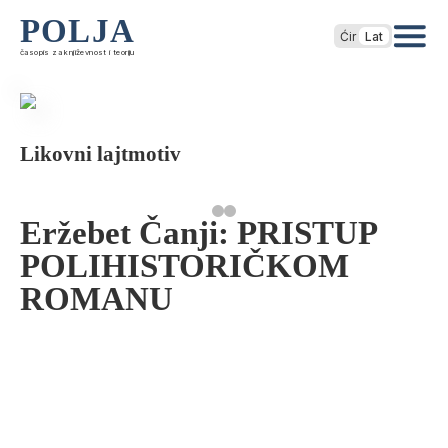
POLJA
Ćir
Lat
časopis za književnost i teoriju
Likovni lajtmotiv
Eržebet Čanji: PRISTUP
POLIHISTORIČKOM
ROMANU