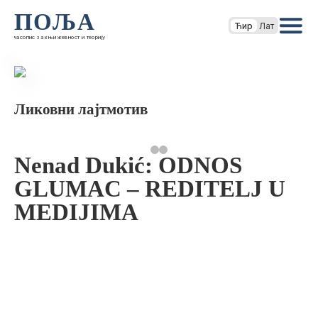
ПОЉА
Ћир
Лат
часопис за књижевност и теорију
Ликовни лајтмотив
Nenad Dukić: ODNOS
GLUMAC – REDITELJ U
MEDIJIMA