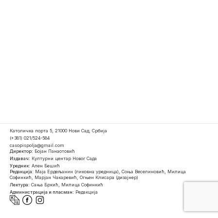
Католичка порта 5, 21000 Нови Сад, Србија
(+381) 021/524-584
casopispolja@gmail.com
Директор:
Бојан Панаотовић
Издавач:
Културни центар Новог Сада
Уредник:
Ален Бешић
Редакција:
Маја Ердељанин (ликовна уредница), Соња Веселиновић, Милица
Софинкић, Марјан Чакаревић, Огњен Клисара (дизајнер)
Лектура:
Сања Бркић, Милица Софинкић
Администрација и пласман:
Редакција