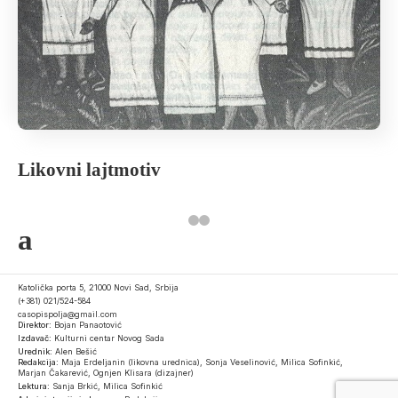
Likovni lajtmotiv
a
Katolička porta 5, 21000 Novi Sad, Srbija
(+381) 021/524-584
casopispolja@gmail.com
Direktor:
Bojan Panaotović
Izdavač:
Kulturni centar Novog Sada
Urednik:
Alen Bešić
Redakcija:
Maja Erdeljanin (likovna urednica), Sonja Veselinović, Milica Sofinkić,
Marjan Čakarević, Ognjen Klisara (dizajner)
Lektura:
Sanja Brkić, Milica Sofinkić