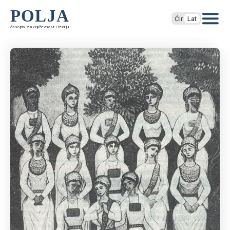
POLJA
Ćir
Lat
časopis za književnost i teoriju