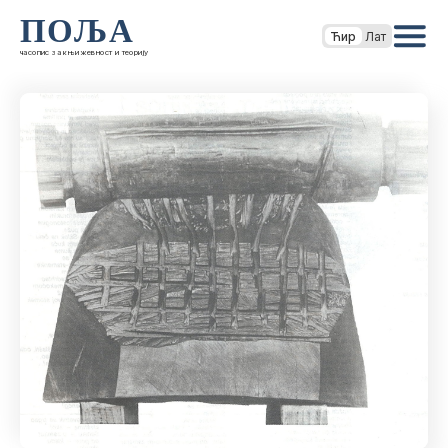
ПОЉА
Ћир
Лат
часопис за књижевност и теорију