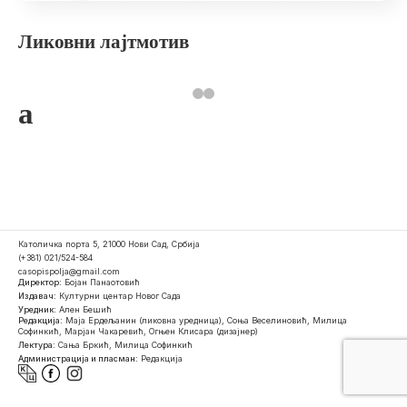
Ликовни лајтмотив
a
Католичка порта 5, 21000 Нови Сад, Србија
(+381) 021/524-584
casopispolja@gmail.com
Директор:
Бојан Панаотовић
Издавач:
Културни центар Новог Сада
Уредник:
Ален Бешић
Редакција:
Маја Ердељанин (ликовна уредница), Соња Веселиновић, Милица
Софинкић, Марјан Чакаревић, Огњен Клисара (дизајнер)
Лектура:
Сања Бркић, Милица Софинкић
Администрација и пласман:
Редакција