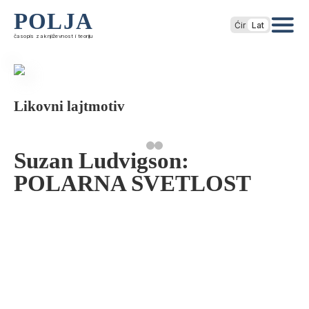
POLJA
Ćir
Lat
časopis za književnost i teoriju
Likovni lajtmotiv
Suzan Ludvigson:
POLARNA SVETLOST