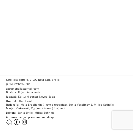
Katolička porta 5, 21000 Novi Sad, Srbija
(+381) 021/524-584
casopispolja@gmail.com
Direktor:
Bojan Panaotović
Izdavač:
Kulturni centar Novog Sada
Urednik:
Alen Bešić
Redakcija:
Maja Erdeljanin (likovna urednica), Sonja Veselinović, Milica Sofinkić,
Marjan Čakarević, Ognjen Klisara (dizajner)
Lektura:
Sanja Brkić, Milica Sofinkić
Administracija i plasman:
Redakcija