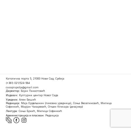
Католичка порта 5, 21000 Нови Сад, Србија
(+381) 021/524-584
casopispolja@gmail.com
Директор:
Бојан Панаотовић
Издавач:
Културни центар Новог Сада
Уредник:
Ален Бешић
Редакција:
Маја Ердељанин (ликовна уредница), Соња Веселиновић, Милица
Софинкић, Марјан Чакаревић, Огњен Клисара (дизајнер)
Лектура:
Сања Бркић, Милица Софинкић
Администрација и пласман:
Редакција