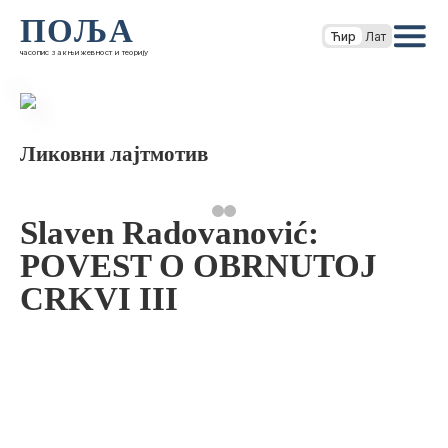
ПОЉА
Ћир
Лат
часопис за књижевност и теорију
Ликовни лајтмотив
Slaven Radovanović:
POVEST O OBRNUTOJ
CRKVI III