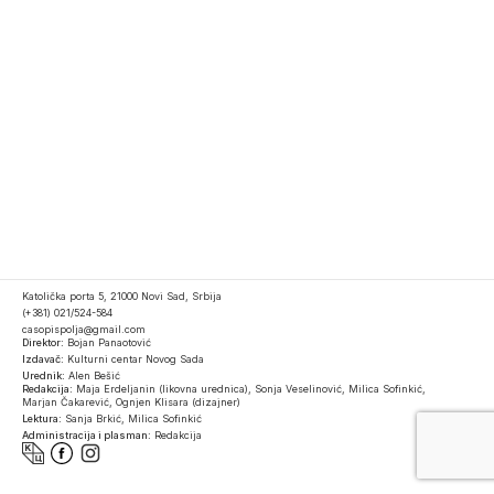
Katolička porta 5, 21000 Novi Sad, Srbija
(+381) 021/524-584
casopispolja@gmail.com
Direktor:
Bojan Panaotović
Izdavač:
Kulturni centar Novog Sada
Urednik:
Alen Bešić
Redakcija:
Maja Erdeljanin (likovna urednica), Sonja Veselinović, Milica Sofinkić,
Marjan Čakarević, Ognjen Klisara (dizajner)
Lektura:
Sanja Brkić, Milica Sofinkić
Administracija i plasman:
Redakcija