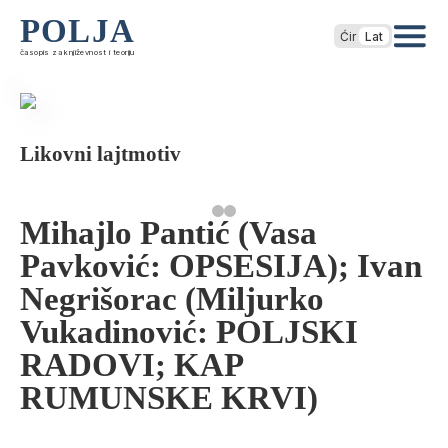
POLJA
Ćir
Lat
časopis za književnost i teoriju
Likovni lajtmotiv
Mihajlo Pantić (Vasa
Pavković: OPSESIJA); Ivan
Negrišorac (Miljurko
Vukadinović: POLJSKI
RADOVI; KAP
RUMUNSKE KRVI)