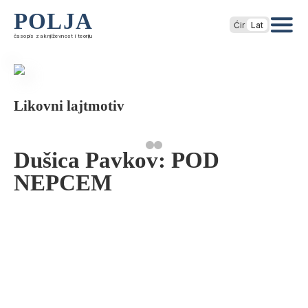
POLJA
Ćir
Lat
časopis za književnost i teoriju
Likovni lajtmotiv
Dušica Pavkov: POD
NEPCEM