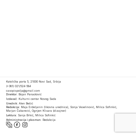
Katolička porta 5, 21000 Novi Sad, Srbija
(+381) 021/524-584
casopispolja@gmail.com
Direktor:
Bojan Panaotović
Izdavač:
Kulturni centar Novog Sada
Urednik:
Alen Bešić
Redakcija:
Maja Erdeljanin (likovna urednica), Sonja Veselinović, Milica Sofinkić,
Marjan Čakarević, Ognjen Klisara (dizajner)
Lektura:
Sanja Brkić, Milica Sofinkić
Administracija i plasman:
Redakcija