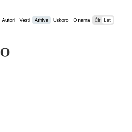
Autori
Vesti
Arhiva
Uskoro
O nama
Ćir
Lat
NO