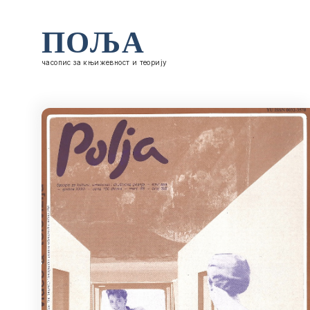
ПОЉА
часопис за књижевност и теорију