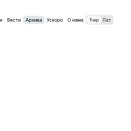
и
Вести
Архива
Ускоро
О нама
Ћир
Лат