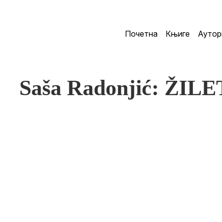
Почетна
Књиге
Аутор
Saša Radonjić: ŽIL