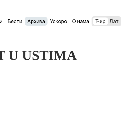
и
Вести
Архива
Ускоро
О нама
Ћир
Лат
ET U USTIMA