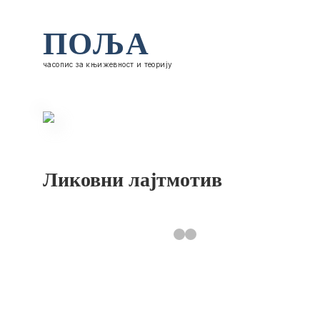
ПОЉА
часопис за књижевност и теорију
Ликовни лајтмотив