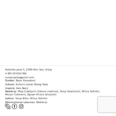
Katolička porta 5, 21000 Novi Sad, Srbija
(+381) 021/524-584
casopispolja@gmail.com
Direktor:
Bojan Panaotović
Izdavač:
Kulturni centar Novog Sada
Urednik:
Alen Bešić
Redakcija:
Maja Erdeljanin (likovna urednica), Sonja Veselinović, Milica Sofinkić,
Marjan Čakarević, Ognjen Klisara (dizajner)
Lektura:
Sanja Brkić, Milica Sofinkić
Administracija i plasman:
Redakcija