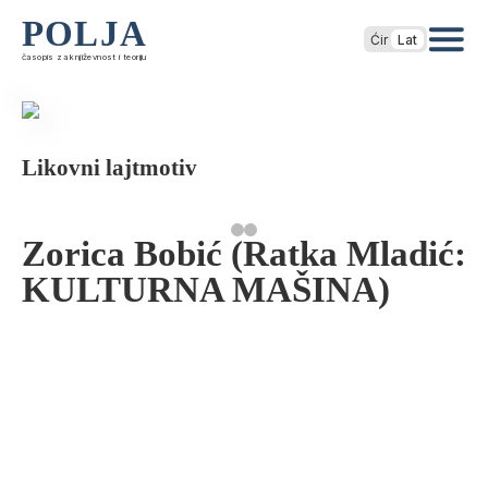
POLJA
Ćir
Lat
časopis za književnost i teoriju
Likovni lajtmotiv
Zorica Bobić (Ratka Mladić:
KULTURNA MAŠINA)