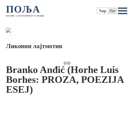
ПОЉА
Ћир
Лат
часопис за књижевност и теорију
Ликовни лајтмотив
Branko Anđić (Horhe Luis
Borhes: PROZA, POEZIJA
ESEJ)