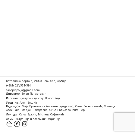
Католичка порта 5, 21000 Нови Сад, Србија
(+381) 021/524-584
casopispolja@gmail.com
Директор:
Бојан Панаотовић
Издавач:
Културни центар Новог Сада
Уредник:
Ален Бешић
Редакција:
Маја Ердељанин (ликовна уредница), Соња Веселиновић, Милица
Софинкић, Марјан Чакаревић, Огњен Клисара (дизајнер)
Лектура:
Сања Бркић, Милица Софинкић
Администрација и пласман:
Редакција