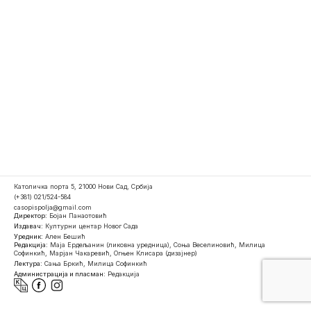
Католичка порта 5, 21000 Нови Сад, Србија
(+381) 021/524-584
casopispolja@gmail.com
Директор:
Бојан Панаотовић
Издавач:
Културни центар Новог Сада
Уредник:
Ален Бешић
Редакција:
Маја Ердељанин (ликовна уредница), Соња Веселиновић, Милица
Софинкић, Марјан Чакаревић, Огњен Клисара (дизајнер)
Лектура:
Сања Бркић, Милица Софинкић
Администрација и пласман:
Редакција