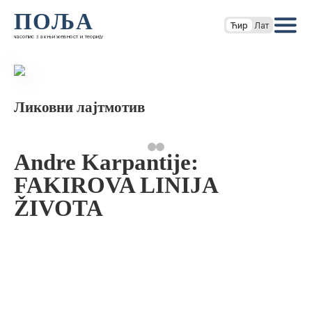
ПОЉА
Ћир
Лат
часопис за књижевност и теорију
Ликовни лајтмотив
Andre Karpantije:
FAKIROVA LINIJA
ŽIVOTA