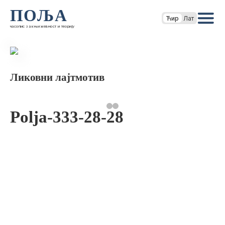
ПОЉА
Ћир
Лат
часопис за књижевност и теорију
Ликовни лајтмотив
Polja-333-28-28