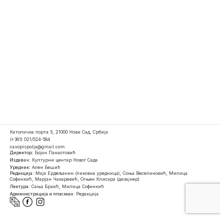
Католичка порта 5, 21000 Нови Сад, Србија
(+381) 021/524-584
casopispolja@gmail.com
Директор:
Бојан Панаотовић
Издавач:
Културни центар Новог Сада
Уредник:
Ален Бешић
Редакција:
Маја Ердељанин (ликовна уредница), Соња Веселиновић, Милица
Софинкић, Марјан Чакаревић, Огњен Клисара (дизајнер)
Лектура:
Сања Бркић, Милица Софинкић
Администрација и пласман:
Редакција