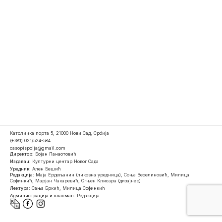
Католичка порта 5, 21000 Нови Сад, Србија
(+381) 021/524-584
casopispolja@gmail.com
Директор:
Бојан Панаотовић
Издавач:
Културни центар Новог Сада
Уредник:
Ален Бешић
Редакција:
Маја Ердељанин (ликовна уредница), Соња Веселиновић, Милица
Софинкић, Марјан Чакаревић, Огњен Клисара (дизајнер)
Лектура:
Сања Бркић, Милица Софинкић
Администрација и пласман:
Редакција