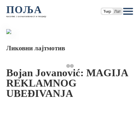
ПОЉА
Ћир
Лат
часопис за књижевност и теорију
Ликовни лајтмотив
Bojan Jovanović: MAGIJA
REKLAMNOG
UBEĐIVANJA