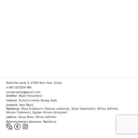
Katolička porta 5, 21000 Novi Sad, Srbija
(+381) 021/524-584
casopispolja@gmail.com
Direktor:
Bojan Panaotović
Izdavač:
Kulturni centar Novog Sada
Urednik:
Alen Bešić
Redakcija:
Maja Erdeljanin (likovna urednica), Sonja Veselinović, Milica Sofinkić,
Marjan Čakarević, Ognjen Klisara (dizajner)
Lektura:
Sanja Brkić, Milica Sofinkić
Administracija i plasman:
Redakcija