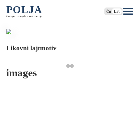
POLJA
Ćir
Lat
časopis za književnost i teoriju
Likovni lajtmotiv
images