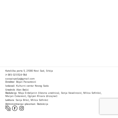
Katolička porta 5, 21000 Novi Sad, Srbija
(+381) 021/524-584
casopispolja@gmail.com
Direktor:
Bojan Panaotović
Izdavač:
Kulturni centar Novog Sada
Urednik:
Alen Bešić
Redakcija:
Maja Erdeljanin (likovna urednica), Sonja Veselinović, Milica Sofinkić,
Marjan Čakarević, Ognjen Klisara (dizajner)
Lektura:
Sanja Brkić, Milica Sofinkić
Administracija i plasman:
Redakcija