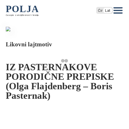
POLJA
Ćir
Lat
časopis za književnost i teoriju
Likovni lajtmotiv
IZ PASTERNAKOVE
PORODIČNE PREPISKE
(Olga Flajdenberg – Boris
Pasternak)