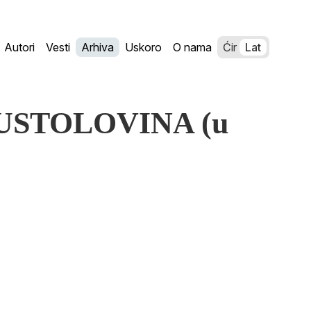
Autori
Vesti
Arhiva
Uskoro
O nama
Ćir
Lat
 PUSTOLOVINA (u