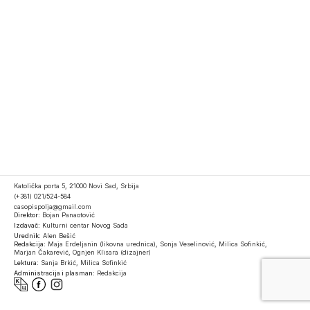
Katolička porta 5, 21000 Novi Sad, Srbija
(+381) 021/524-584
casopispolja@gmail.com
Direktor:
Bojan Panaotović
Izdavač:
Kulturni centar Novog Sada
Urednik:
Alen Bešić
Redakcija:
Maja Erdeljanin (likovna urednica), Sonja Veselinović, Milica Sofinkić,
Marjan Čakarević, Ognjen Klisara (dizajner)
Lektura:
Sanja Brkić, Milica Sofinkić
Administracija i plasman:
Redakcija