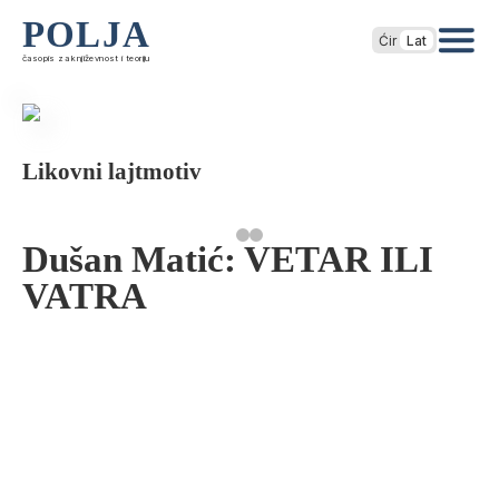
POLJA
Ćir
Lat
časopis za književnost i teoriju
Likovni lajtmotiv
Dušan Matić: VETAR ILI
VATRA