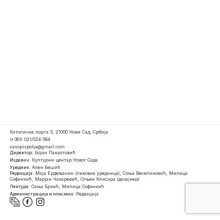
Католичка порта 5, 21000 Нови Сад, Србија
(+381) 021/524-584
casopispolja@gmail.com
Директор:
Бојан Панаотовић
Издавач:
Културни центар Новог Сада
Уредник:
Ален Бешић
Редакција:
Маја Ердељанин (ликовна уредница), Соња Веселиновић, Милица
Софинкић, Марјан Чакаревић, Огњен Клисара (дизајнер)
Лектура:
Сања Бркић, Милица Софинкић
Администрација и пласман:
Редакција