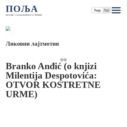
ПОЉА
Ћир
Лат
часопис за књижевност и теорију
Ликовни лајтмотив
Branko Anđić (o knjizi
Milentija Despotovića:
OTVOR KOSTRETNE
URME)