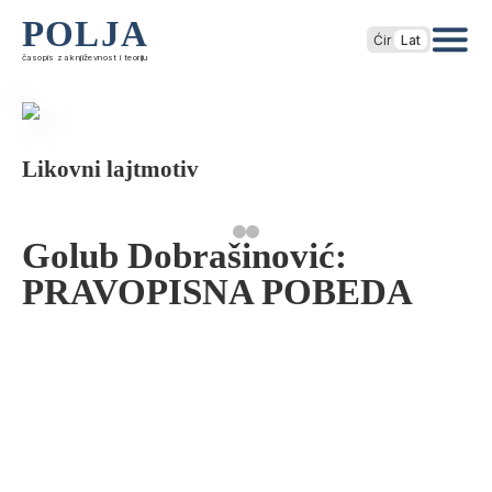
POLJA
Ćir
Lat
časopis za književnost i teoriju
Likovni lajtmotiv
Golub Dobrašinović:
PRAVOPISNA POBEDA