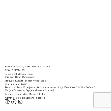
Katolička porta 5, 21000 Novi Sad, Srbija
(+381) 021/524-584
casopispolja@gmail.com
Direktor:
Bojan Panaotović
Izdavač:
Kulturni centar Novog Sada
Urednik:
Alen Bešić
Redakcija:
Maja Erdeljanin (likovna urednica), Sonja Veselinović, Milica Sofinkić,
Marjan Čakarević, Ognjen Klisara (dizajner)
Lektura:
Sanja Brkić, Milica Sofinkić
Administracija i plasman:
Redakcija