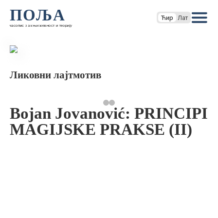
ПОЉА
Ћир
Лат
часопис за књижевност и теорију
Ликовни лајтмотив
Bojan Jovanović: PRINCIPI
MAGIJSKE PRAKSE (II)