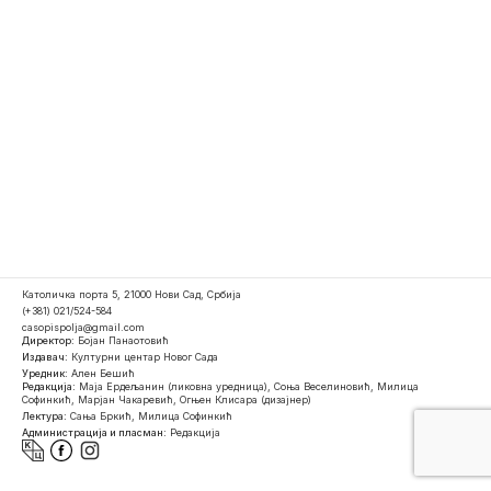
Католичка порта 5, 21000 Нови Сад, Србија
(+381) 021/524-584
casopispolja@gmail.com
Директор:
Бојан Панаотовић
Издавач:
Културни центар Новог Сада
Уредник:
Ален Бешић
Редакција:
Маја Ердељанин (ликовна уредница), Соња Веселиновић, Милица
Софинкић, Марјан Чакаревић, Огњен Клисара (дизајнер)
Лектура:
Сања Бркић, Милица Софинкић
Администрација и пласман:
Редакција