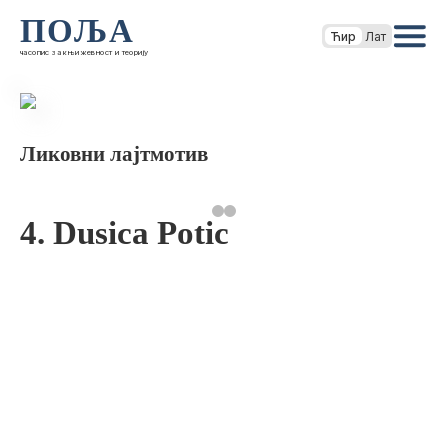
ПОЉА
Ћир
Лат
часопис за књижевност и теорију
Ликовни лајтмотив
4. Dusica Potic