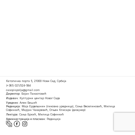
Католичка порта 5, 21000 Нови Сад, Србија
(+381) 021/524-584
casopispolja@gmail.com
Директор:
Бојан Панаотовић
Издавач:
Културни центар Новог Сада
Уредник:
Ален Бешић
Редакција:
Маја Ердељанин (ликовна уредница), Соња Веселиновић, Милица
Софинкић, Марјан Чакаревић, Огњен Клисара (дизајнер)
Лектура:
Сања Бркић, Милица Софинкић
Администрација и пласман:
Редакција