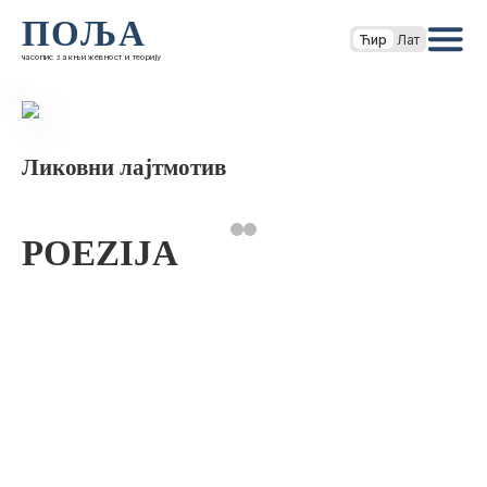
ПОЉА
Ћир
Лат
часопис за књижевност и теорију
Ликовни лајтмотив
POEZIJA