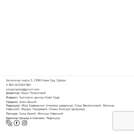
Католичка порта 5, 21000 Нови Сад, Србија
(+381) 021/524-584
casopispolja@gmail.com
Директор:
Бојан Панаотовић
Издавач:
Културни центар Новог Сада
Уредник:
Ален Бешић
Редакција:
Маја Ердељанин (ликовна уредница), Соња Веселиновић, Милица
Софинкић, Марјан Чакаревић, Огњен Клисара (дизајнер)
Лектура:
Сања Бркић, Милица Софинкић
Администрација и пласман:
Редакција