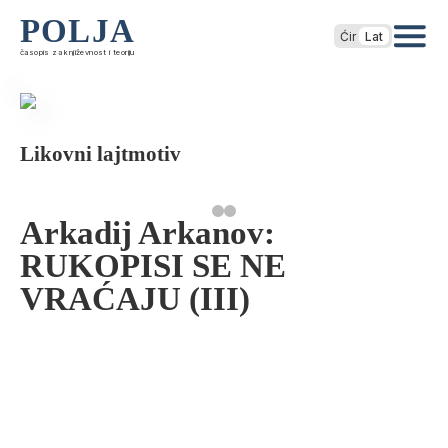
POLJA
Ćir
Lat
časopis za književnost i teoriju
Likovni lajtmotiv
Arkadij Arkanov:
RUKOPISI SE NE
VRAĆAJU (III)