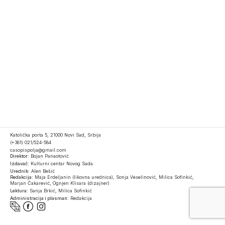
Katolička porta 5, 21000 Novi Sad, Srbija
(+381) 021/524-584
casopispolja@gmail.com
Direktor:
Bojan Panaotović
Izdavač:
Kulturni centar Novog Sada
Urednik:
Alen Bešić
Redakcija:
Maja Erdeljanin (likovna urednica), Sonja Veselinović, Milica Sofinkić,
Marjan Čakarević, Ognjen Klisara (dizajner)
Lektura:
Sanja Brkić, Milica Sofinkić
Administracija i plasman:
Redakcija