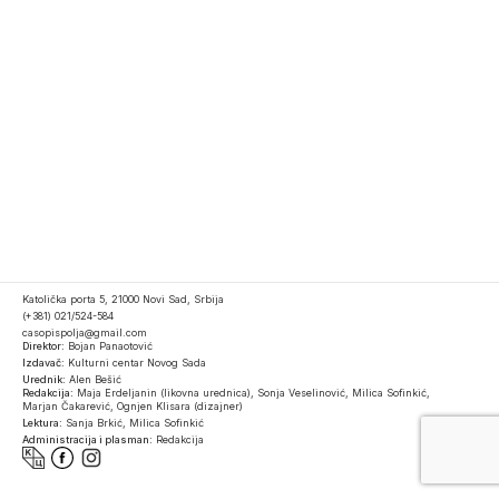
Katolička porta 5, 21000 Novi Sad, Srbija
(+381) 021/524-584
casopispolja@gmail.com
Direktor:
Bojan Panaotović
Izdavač:
Kulturni centar Novog Sada
Urednik:
Alen Bešić
Redakcija:
Maja Erdeljanin (likovna urednica), Sonja Veselinović, Milica Sofinkić,
Marjan Čakarević, Ognjen Klisara (dizajner)
Lektura:
Sanja Brkić, Milica Sofinkić
Administracija i plasman:
Redakcija