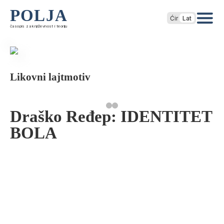
POLJA
Ćir
Lat
časopis za književnost i teoriju
Likovni lajtmotiv
Draško Ređep: IDENTITET
BOLA