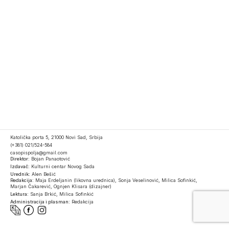
Katolička porta 5, 21000 Novi Sad, Srbija
(+381) 021/524-584
casopispolja@gmail.com
Direktor:
Bojan Panaotović
Izdavač:
Kulturni centar Novog Sada
Urednik:
Alen Bešić
Redakcija:
Maja Erdeljanin (likovna urednica), Sonja Veselinović, Milica Sofinkić,
Marjan Čakarević, Ognjen Klisara (dizajner)
Lektura:
Sanja Brkić, Milica Sofinkić
Administracija i plasman:
Redakcija