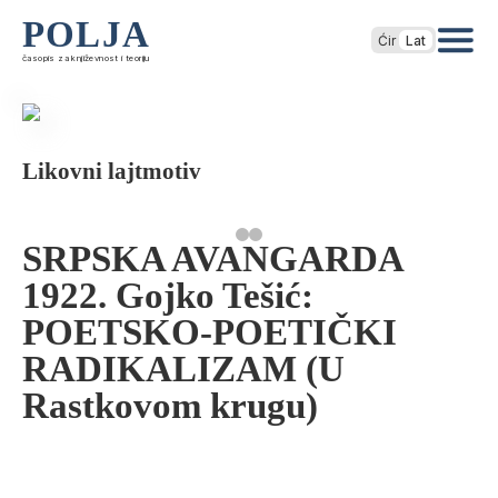
POLJA
Ćir
Lat
časopis za književnost i teoriju
Likovni lajtmotiv
SRPSKA AVANGARDA
1922. Gojko Tešić:
POETSKO-POETIČKI
RADIKALIZAM (U
Rastkovom krugu)