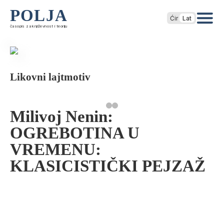
POLJA
Ćir
Lat
časopis za književnost i teoriju
Likovni lajtmotiv
Milivoj Nenin:
OGREBOTINA U
VREMENU:
KLASICISTIČKI PEJZAŽ