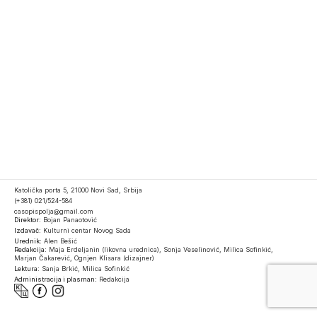
Katolička porta 5, 21000 Novi Sad, Srbija
(+381) 021/524-584
casopispolja@gmail.com
Direktor:
Bojan Panaotović
Izdavač:
Kulturni centar Novog Sada
Urednik:
Alen Bešić
Redakcija:
Maja Erdeljanin (likovna urednica), Sonja Veselinović, Milica Sofinkić,
Marjan Čakarević, Ognjen Klisara (dizajner)
Lektura:
Sanja Brkić, Milica Sofinkić
Administracija i plasman:
Redakcija